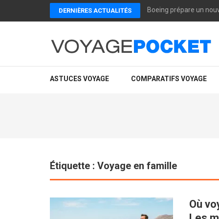
Aller
Boeing prépare un nouve
DERNIÈRES ACTUALITÉS
au
contenu
(Pressez
Entrée)
VOYAGEPOCKET
Voyagepocket te dit ce qui marche vraiment pour voyager mi
ASTUCES VOYAGE
COMPARATIFS VOYAGE
Étiquette :
Voyage en famille
Où vo
Les me