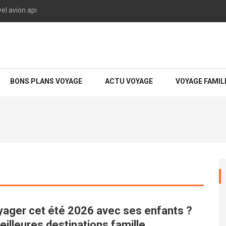
l avion après le MAX 10 : ce qu’on sait vraiment
eux, moins cher et sans mauvaise surprise.
BONS PLANS VOYAGE
ACTU VOYAGE
VOYAGE FAMIL
yager cet été 2026 avec ses enfants ?
illeures destinations famille