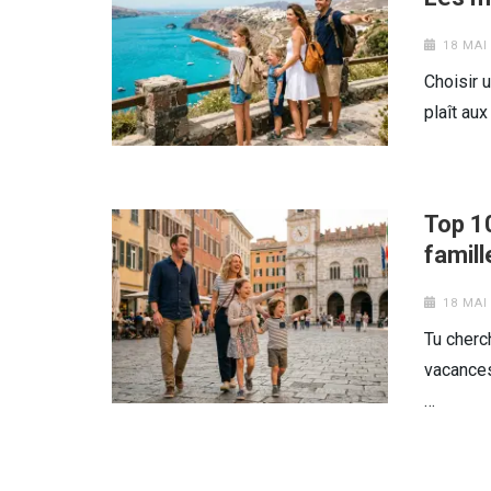
18 MAI
Choisir u
plaît aux
Top 10
famil
18 MAI
Tu cherc
vacances
…