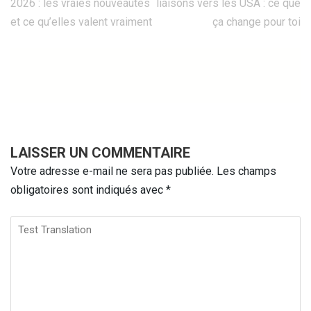
2026 : les vraies nouveautés
liaisons vers les USA : ce que
de
et ce qu’elles valent vraiment
ça change pour toi
l’article
LAISSER UN COMMENTAIRE
Votre adresse e-mail ne sera pas publiée.
Les champs
obligatoires sont indiqués avec
*
Test
Translation