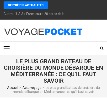
Aller
DERNIÈRES ACTUALITÉS
au
Guam : l’US Air Force coule 20 acres de béton à Andersen AFB plutôt 
contenu
(Pressez
Entrée)
VOYAGEPOCKET
Voyagepocket te dit ce qui marche vraiment pour voyager mieux, moins
cher et sans mauvaise surprise.
LE PLUS GRAND BATEAU DE
CROISIÈRE DU MONDE DÉBARQUE EN
MÉDITERRANÉE : CE QU’IL FAUT
SAVOIR
Accueil
>
Actu voyage
>
Le plus grand bateau de croisière du
monde débarque en Méditerranée : ce qu’il faut savoir