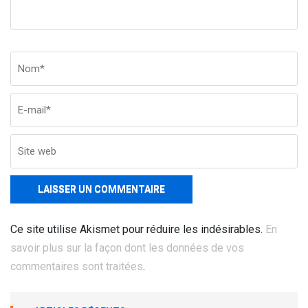
Nom
*
Em
Si
w
Ce site utilise Akismet pour réduire les indésirables.
En
savoir plus sur la façon dont les données de vos
commentaires sont traitées
.