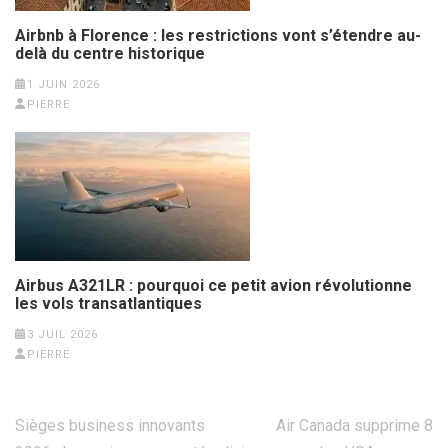
Airbnb à Florence : les restrictions vont s’étendre au-
delà du centre historique
1 JUIN 2026
PIERRE
Airbus A321LR : pourquoi ce petit avion révolutionne
les vols transatlantiques
3 JUIL 2026
PIERRE
Sièges business innovants
Air Canada supprime 8
Navigation