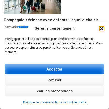
Compagnie aérienne avec enfants : laquelle choisir
vraiment pour voyager serein ?
Gérer le consentement
4 JUIN 2026
PIERRE
Voyagepocket utilise des cookies pour améliorer votre expérience,
mesurer notre audience et vous proposer des contenus pertinents. Vous
pouvez accepter, refuser ou personnaliser vos préférences à tout
moment.
Airalo vs Holafly : quelle
Luxe en Crète pas cher :
Navigation
eSIM choisir pour voyager
séjour VIP avec code promo
de
sans se ruiner en data ?
jusqu’à -300€
Accepter
l’article
Refuser
Voir les préférences
Politique de cookies
Politique de confidentialité