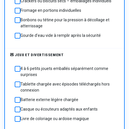
Crackers ou biscuits secs – emballages individuels
☐
Fromage en portions individuelles
☐
Bonbons ou tétine pour la pression à décollage et
☐
atterrissage
Gourde d’eau vide à remplir après la sécurité
☐
🧸 JEUX ET DIVERTISSEMENT
4 à 6 petits jouets emballés séparément comme
☐
surprises
Tablette chargée avec épisodes téléchargés hors
☐
connexion
Batterie externe légère chargée
☐
Casque ou écouteurs adaptés aux enfants
☐
Livre de coloriage ou ardoise magique
☐