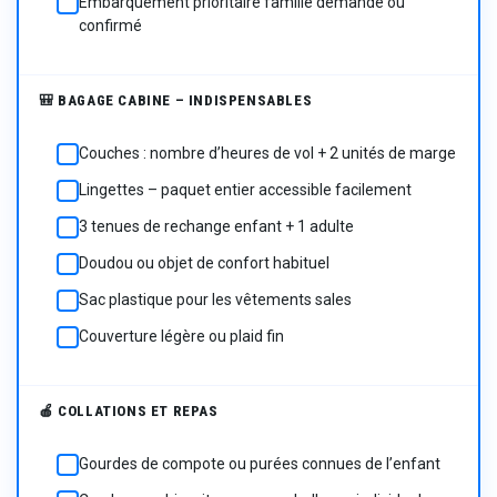
Embarquement prioritaire famille demandé ou
☐
confirmé
🎒 BAGAGE CABINE – INDISPENSABLES
Couches : nombre d’heures de vol + 2 unités de marge
☐
Lingettes – paquet entier accessible facilement
☐
3 tenues de rechange enfant + 1 adulte
☐
Doudou ou objet de confort habituel
☐
Sac plastique pour les vêtements sales
☐
Couverture légère ou plaid fin
☐
🍎 COLLATIONS ET REPAS
Gourdes de compote ou purées connues de l’enfant
☐