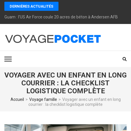
Aller
DERNIÈRES ACTUALITÉS
au
Guam : l’US Air Force coule 20 acres de béton à Andersen AFB plutôt 
contenu
(Pressez
Entrée)
VOYAGEPOCKET
Voyagepocket te dit ce qui marche vraiment pour voyager mieux, moins
cher et sans mauvaise surprise.
VOYAGER AVEC UN ENFANT EN LONG
COURRIER : LA CHECKLIST
LOGISTIQUE COMPLÈTE
Accueil
>
Voyage famille
>
Voyager avec un enfant en long
courrier : la checklist logistique complète