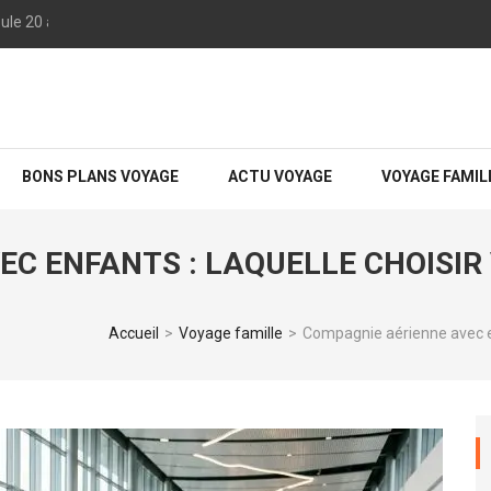
oule 20 acres de béton à Andersen AFB plutôt que des abris
eux, moins cher et sans mauvaise surprise.
BONS PLANS VOYAGE
ACTU VOYAGE
VOYAGE FAMIL
EC ENFANTS : LAQUELLE CHOISIR
Accueil
>
Voyage famille
>
Compagnie aérienne avec en