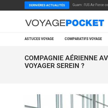
Aller
Guam : l’US Air Force c
DERNIÈRES ACTUALITÉS
au
contenu
(Pressez
Entrée)
VOYAGEPOCKET
Voyagepocket te dit ce qui marche vraiment pour voyager mi
ASTUCES VOYAGE
COMPARATIFS VOYAGE
COMPAGNIE AÉRIENNE AV
VOYAGER SEREIN ?